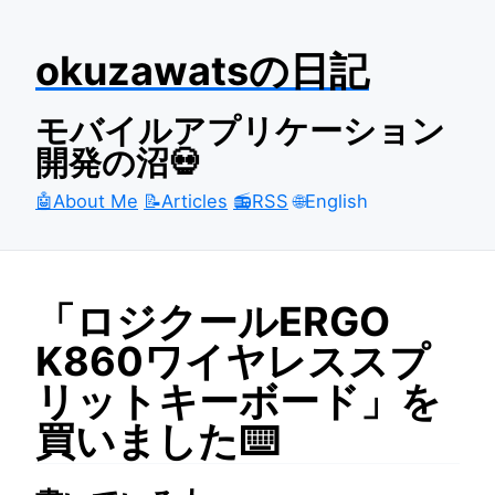
okuzawatsの日記
モバイルアプリケーション
開発の沼💀
🤖About Me
📝Articles
📻RSS
🌐English
「ロジクールERGO
K860ワイヤレススプ
リットキーボード」を
買いました⌨️