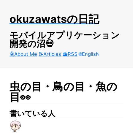
okuzawatsの日記
モバイルアプリケーション
開発の沼💀
🤖About Me
📝Articles
📻RSS
🌐English
虫の目・鳥の目・魚の
目👀
書いている人