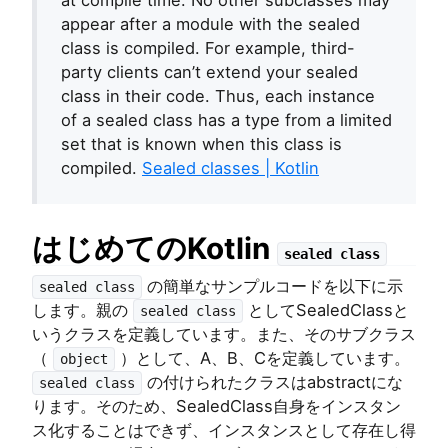
at compile time. No other subclasses may
appear after a module with the sealed
class is compiled. For example, third-
party clients can’t extend your sealed
class in their code. Thus, each instance
of a sealed class has a type from a limited
set that is known when this class is
compiled.
Sealed classes | Kotlin
はじめてのKotlin
sealed class
の簡単なサンプルコードを以下に示
sealed class
します。親の
としてSealedClassと
sealed class
いうクラスを定義しています。また、そのサブクラス
（
）として、A、B、Cを定義しています。
object
の付けられたクラスはabstractにな
sealed class
ります。そのため、SealedClass自身をインスタン
ス化することはできず、インスタンスとして存在し得