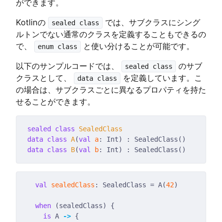
ができます。
Kotlinの
では、サブクラスにシング
sealed class
ルトンでない通常のクラスを定義することもできるの
で、
と使い分けることが可能です。
enum class
以下のサンプルコードでは、
のサブ
sealed class
クラスとして、
を定義しています。こ
data class
の場合は、サブクラスごとに異なるプロパティを持た
せることができます。
sealed
class
SealedClass
data
class
A
(
val
a
data
class
B
(
val
b
val
sealedClass
: SealedClass = A(
42
when
is
 A 
->