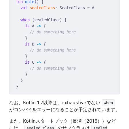
fun
main
val
sealedClass
when
is
 A 
->
is
 B 
->
is
 C 
->
なお、Kotlin 1.7以降は、exhaustiveでない
when
がコンパイルエラーになることが予定されています。
また、Kotlinスタートブック（長澤（2016））など
には、
のサブクラスは
sealed class
sealed