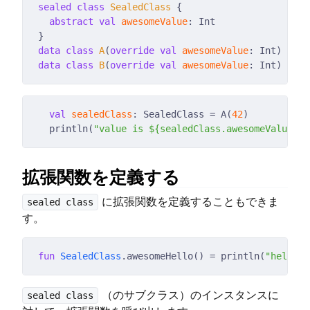
sealed
class
SealedClass
abstract
val
awesomeValue
data
class
A
(
override
val
awesomeValue
data
class
B
(
override
val
awesomeValue
val
sealedClass
: SealedClass = A(
42
  println(
"value is 
${sealedClass.awesomeValue}
"
拡張関数を定義する
に拡張関数を定義することもできま
sealed class
す。
fun
SealedClass
.awesomeHello() = println(
"hello a
（のサブクラス）のインスタンスに
sealed class