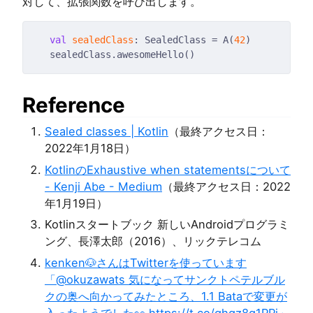
対して、拡張関数を呼び出します。
val
sealedClass
: SealedClass = A(
42
Reference
Sealed classes | Kotlin
（最終アクセス日：
2022年1月18日）
KotlinのExhaustive when statementsについて
- Kenji Abe - Medium
（最終アクセス日：2022
年1月19日）
Kotlinスタートブック 新しいAndroidプログラミ
ング、長澤太郎（2016）、リックテレコム
kenken🐶さんはTwitterを使っています
「@okuzawats 気になってサンクトペテルブル
クの奥へ向かってみたところ、1.1 Bataで変更が
入ったようでした👀 https://t.co/ghqz8q1PPi」