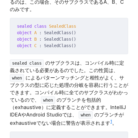
るのは、この場合、そのサブクラスであるA、B、C
のみです。
sealed
class
SealedClass
object
A
object
B
object
C
のサブクラスは、コンパイル時に定
sealed class
義されている必要があるのでした。この性質は、
によるパターンマッチングと相性がよく、サ
when
ブクラスの型に応じた処理の分岐を容易に行うことが
できます。コンパイル時に全てのサブクラスがわかっ
ているので、
のブランチを包括的
when
（exhaustive）に定義することができます。IntelliJ
IDEAやAndroid Studioでは、
のブランチが
when
1
exhaustiveでない場合に警告が表示されます
。