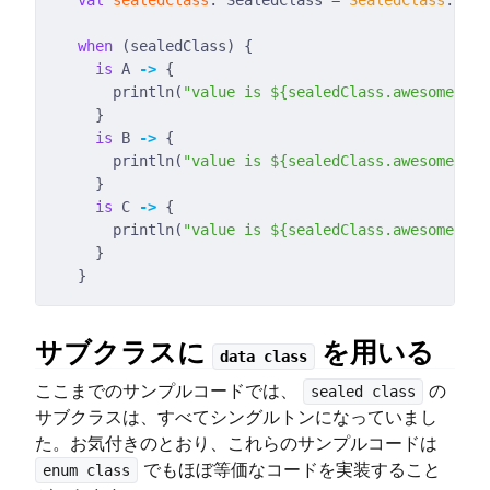
val
sealedClass
: SealedClass = 
SealedClass
when
is
 A 
->
      println(
"value is 
${sealedClass.awesomeValu
is
 B 
->
      println(
"value is 
${sealedClass.awesomeValu
is
 C 
->
      println(
"value is 
${sealedClass.awesomeValu
サブクラスに
を用いる
data class
ここまでのサンプルコードでは、
の
sealed class
サブクラスは、すべてシングルトンになっていまし
た。お気付きのとおり、これらのサンプルコードは
でもほぼ等価なコードを実装すること
enum class