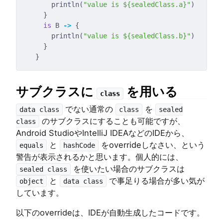
      println(
"value is 
${sealedClass.a}
"
is
 B 
->
      println(
"value is 
${sealedClass.b}
"
サブクラスに
を用いる
class
でない通常の
を
data class
class
sealed
のサブクラスにすることも可能ですが、
class
Android StudioやIntelliJ IDEAなどのIDEから、
と
をoverrideしなさい、という
equals
hashCode
警告が表示されるかと思います。個人的には、
を使いたい場合のサブクラスは
sealed class
と
で事足りる場合が多い気が
object
data class
しています。
以下のoverrideは、IDEが自動生成したコードです。