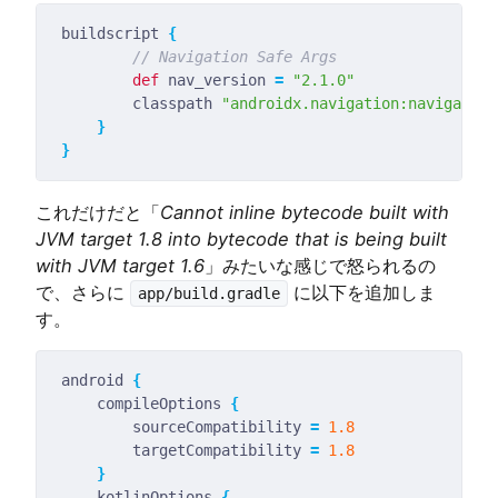
buildscript 
{
def
 nav_version 
=
"2.1.0"
        classpath 
"androidx.navigation:navigation
}
}
これだけだと「
Cannot inline bytecode built with
JVM target 1.8 into bytecode that is being built
with JVM target 1.6
」みたいな感じで怒られるの
で、さらに
に以下を追加しま
app/build.gradle
す。
android 
{
    compileOptions 
{
        sourceCompatibility 
=
1.8
        targetCompatibility 
=
1.8
}
    kotlinOptions 
{