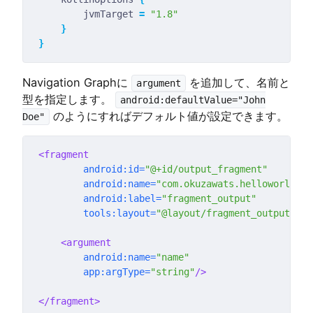
        jvmTarget 
=
"1.8"
}
}
Navigation Graphに
を追加して、名前と
argument
型を指定します。
android:defaultValue="John
のようにすればデフォルト値が設定できます。
Doe"
<fragment
android:id=
"@+id/output_fragment"
android:name=
"com.okuzawats.helloworld.fr
android:label=
"fragment_output"
tools:layout=
"@layout/fragment_output"
>
<argument
android:name=
"name"
app:argType=
"string"
/>
</fragment>