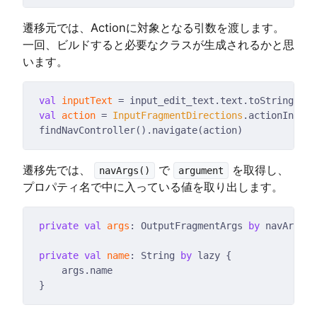
遷移元では、Actionに対象となる引数を渡します。
一回、ビルドすると必要なクラスが生成されるかと思
います。
val
inputText
val
action
 = 
InputFragmentDirections
遷移先では、
で
を取得し、
navArgs()
argument
プロパティ名で中に入っている値を取り出します。
private
val
args
: OutputFragmentArgs 
by
private
val
name
: String 
by