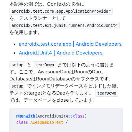
本記事の例では、Contextの取得に
androidx.test.core.app.ApplicationProvider
を、テストランナーとして
androidx.test.ext.junit.runners.AndroidJUnit4
を使用します。
androidx.test.core.app | Android Developers
AndroidJUnit4 | Android Developers
と
までは以下のように書けま
setup
tearDown
す。ここで、AwesomeDaoはRoomのDao、
DatabaseはRoomDatabaseのサブクラスです。
でインメモリデータベースをビルドした後、
setup
テストのtargetとなるDaoを作ります。
tearDown
では、データベースをcloseしています。
@RunWith
(AndroidJUnit4
::
class
class
AwesomeDaoTest