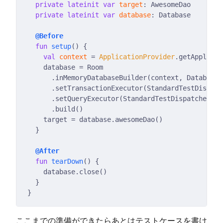
private
lateinit
var
target
private
lateinit
var
database
@Before
fun
setup
val
context
 = 
ApplicationProvider
      .inMemoryDatabaseBuilder(context, Database
:
@After
fun
tearDown
ここまでの準備ができたらあとはテストケースを書け