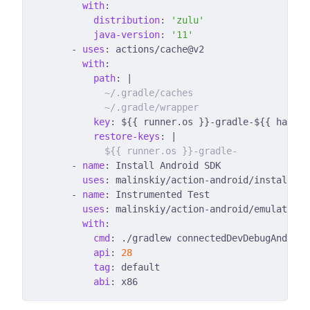
with
distribution
: 
'zulu'
java-version
: 
'11'
      - 
uses
with
path
: |
            ~/.gradle/wrapper
key
restore-keys
: |
            ${{ runner.os }}-gradle-
      - 
name
uses
      - 
name
uses
with
cmd
api
: 
28
tag
abi