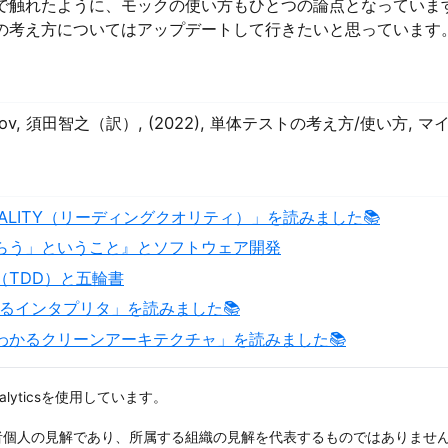
で触れたように、モックの使い方もひとつの論点となっていま
の考え方についてはアップデートして行きたいと思っています
horikov, 須田智之（訳）, (2022), 単体テストの考え方/使い方, 
QUALITY（リーディングクオリティ）」を読みました📚
らう」ということ』とソフトウェア開発
（TDD）と五輪書
くるインタプリタ」を読みました📚
わかるクリーンアーキテクチャ」を読みました📚
nalyticsを使用しています。
者個人の見解であり、所属する組織の見解を代表するものではありませ