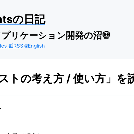
atsの日記
プリケーション開発の沼💀
cles
📻RSS
🌐English
ストの考え方 / 使い方」を
人