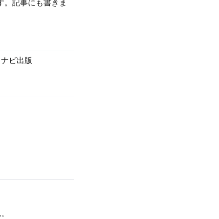
す。記事にも書きま
。
マイナビ出版
ん。