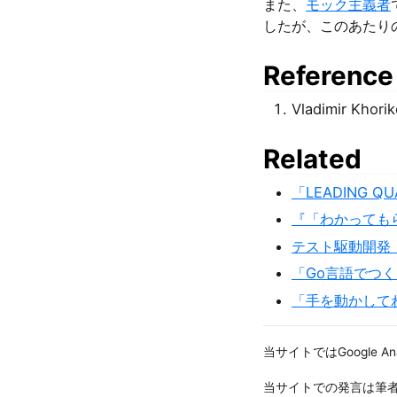
また、
モック主義者
したが、このあたり
Reference
Vladimir K
Related
「LEADING 
『「わかっても
テスト駆動開発
「Go言語でつ
「手を動かして
当サイトではGoogle A
当サイトでの発言は筆