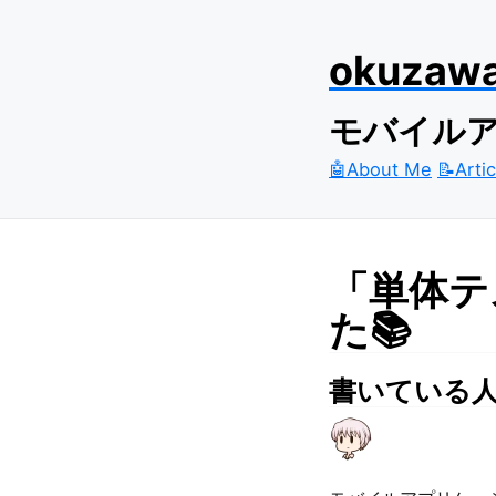
okuzaw
モバイルア
🤖About Me
📝Arti
「単体テ
た📚
書いている