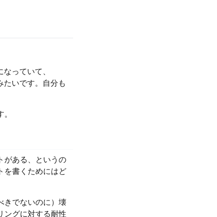
話題になっていて、
みたいです。自分も
す。
トがある、というの
トを書くためにはど
べきでないのに）壊
リングに対する耐性